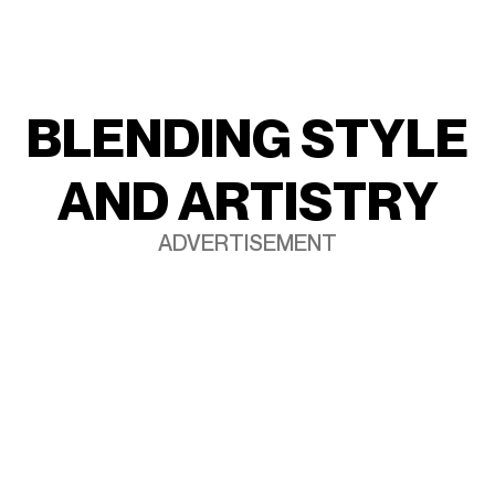
B
L
E
N
D
I
N
G
S
T
Y
L
E
A
N
D
A
R
T
I
S
T
R
Y
ADVERTISEMENT